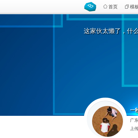
首页
模
这家伙太懒了，什
一秒
广东
上