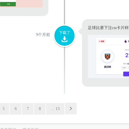
足球比赛下注css卡片
下载了
9个月前
5
6
7
8
... 13