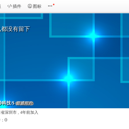
板
插件
图标
么都没有留下
科技/$
普通用户
省深圳市 , 4年前加入
0
传：