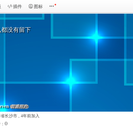
板
插件
图标
么都没有留下
even
普通用户
省长沙市 , 4年前加入
0
传：