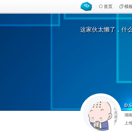
首页
模
这家伙太懒了，什
D.S
湖南
上