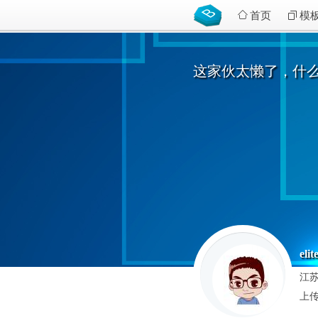
首页
模
这家伙太懒了，什
elit
江苏
上