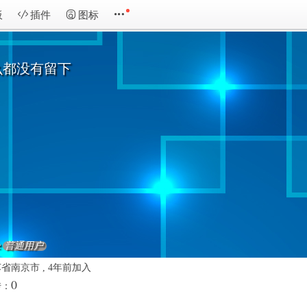
板
插件
图标
么都没有留下
e
普通用户
省南京市 , 4年前加入
0
传：