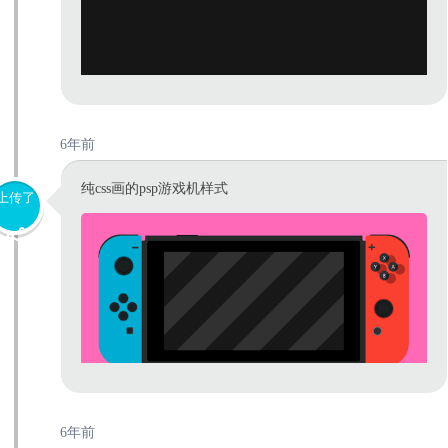
6年前
纯css画的psp游戏机样式
上传了
6年前