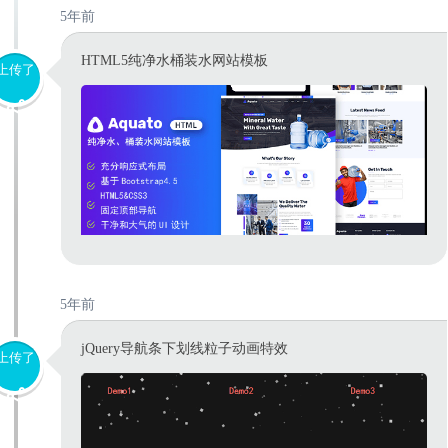
5年前
HTML5纯净水桶装水网站模板
上传了
5年前
jQuery导航条下划线粒子动画特效
上传了