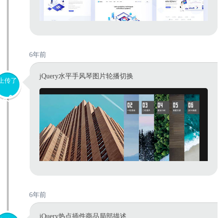
6年前
jQuery水平手风琴图片轮播切换
上传了
6年前
jQuery热点插件商品局部描述