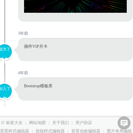
3年前
插件VIP月卡
成为了
4年前
Bootstrap模板库
加入了
标签大全
网站地图
关于我们
用户协议
|
|
|
背景样式编辑器
按钮样式编辑器
背景动效编辑器
图片布局编辑
|
|
|