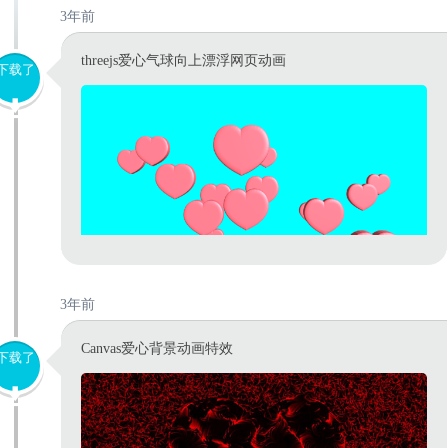
3年前
threejs爱心气球向上漂浮网页动画
下载了
3年前
Canvas爱心背景动画特效
下载了