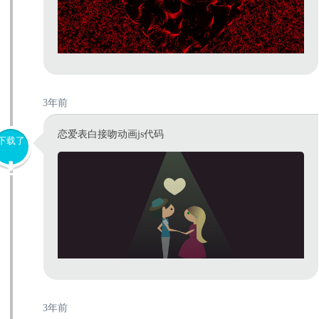
3年前
恋爱表白接吻动画js代码
下载了
3年前