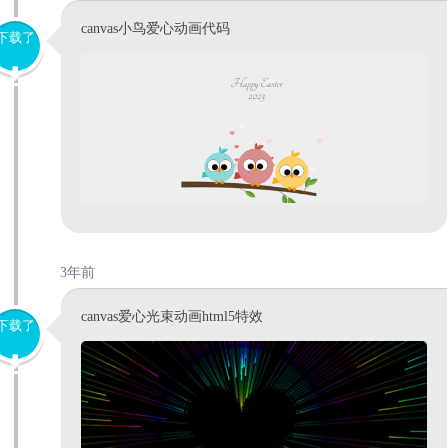
canvas小鸟爱心动画代码
下载了
3年前
canvas爱心光束动画html5特效
下载了