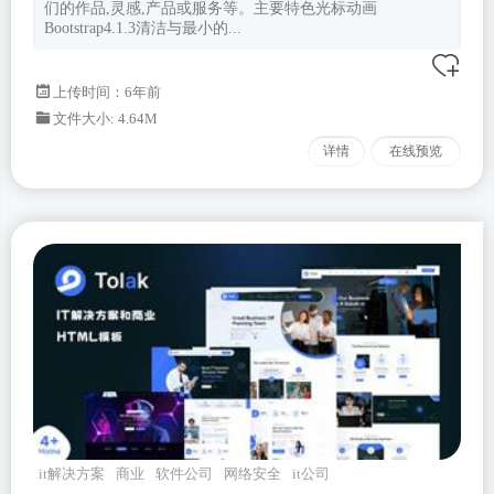
们的作品,灵感,产品或服务等。主要特色光标动画
Bootstrap4.1.3清洁与最小的...
上传时间：6年前
文件大小: 4.64M
详情
在线预览
it解决方案
商业
软件公司
网络安全
it公司