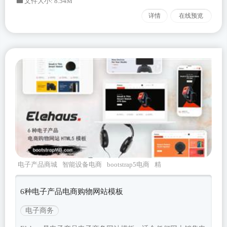
文件大小: 8.54M
详情
在线预览
电子产品商城
智能设备电商
bootstrap5电商
精
美电商
web商城
6种电子产品电商购物网站模板
电子商务