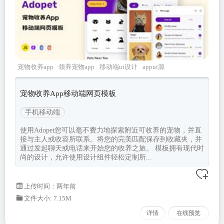
宠物收养app
领养宠物app
移动端ui设计
appui源
码
adopet
宠物收养App移动端网页模板
手机移动端
使用Adopet您可以毫不费力地探索附近可收养的宠物，并直
接与主人或收容所联系。将您的完美匹配保存到收藏夹，并
通过发起聊天或电话来开始您的收养之旅。 模板拥有现代时
尚的设计，允许使用设计组件轻松定制所...
上传时间：两年前
文件大小: 7.15M
详情
在线预览