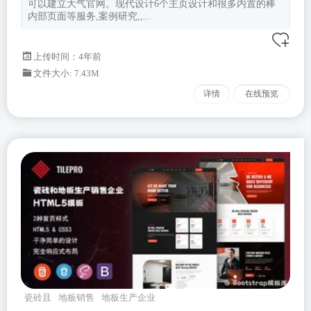
可以建立大气官网。现代设计6个主页设计和很多内置的棒
内部页面等服务,案例研究,,...
上传时间：4年前
文件大小: 7.43M
详情
在线预览
瓷砖且
地板销售
地板生产企业
tilepro
Bootstrapv502