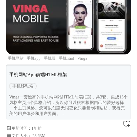
手机网站
手机app
手机端
手机html
Vinga
手机网站App前端HTML框架
手机移动端
Vinga一套漂亮的手机端网站HTML前端框架，共3套。集成13个
风格主页,6个风格介绍，所以你可以很容根据自己的爱好选择
一个主页风格。您可以创建无限变化只要复制和粘贴，获得完
美的用户体验和用户界面。...
更新时间：
1年前
文件大小： 28.63M