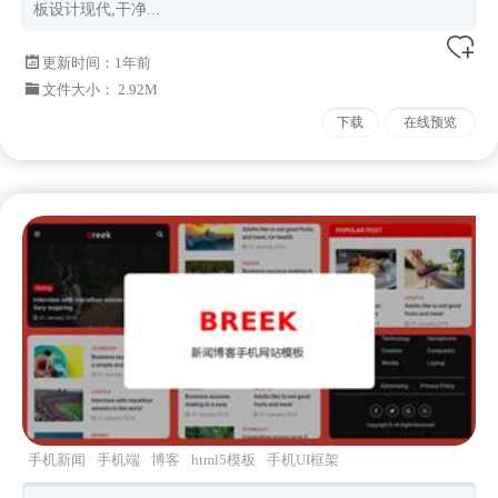
板设计现代,干净...
更新时间：
1年前
文件大小： 2.92M
下载
在线预览
手机新闻
手机端
博客
html5模板
手机UI框架