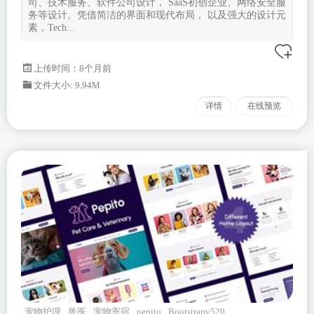
司、技术服务、软件公司设计， SaaS初创企业、网络安全服
务等设计。凭借简洁的界面和现代布局， 以及强大的设计元
素，Tech...
上传时间：8个月前
文件大小: 9.94M
详情
在线预览
宠物护理
兽医
宠物寄宿
pepito
Bootstrapv520