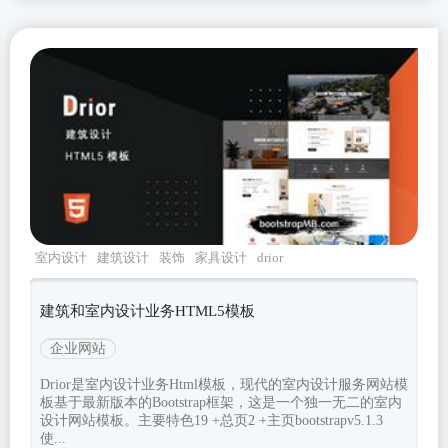
室内设计
建筑设计
装饰
家具设计
drior
建筑和室内设计业务HTML5模板
企业网站
Drior是室内设计业务Html模板，现代的室内设计服务网站模
板基于最新版本的Bootstrap框架，这是一个独一无二的室内
设计网站模板。主要特色19 +总页2 +主页bootstrapv5.1.3
使...