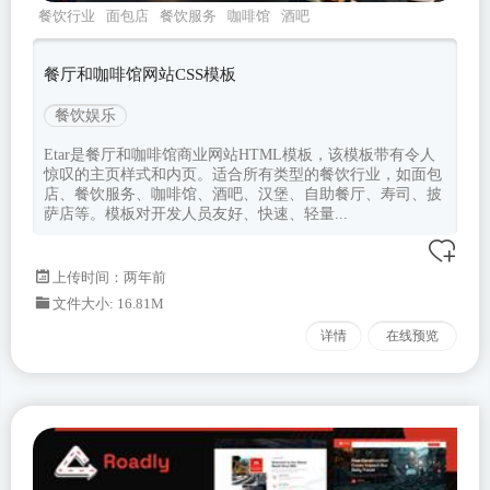
餐饮行业
面包店
餐饮服务
咖啡馆
酒吧
餐厅和咖啡馆网站CSS模板
餐饮娱乐
Etar是餐厅和咖啡馆商业网站HTML模板，该模板带有令人
惊叹的主页样式和内页。适合所有类型的餐饮行业，如面包
店、餐饮服务、咖啡馆、酒吧、汉堡、自助餐厅、寿司、披
萨店等。模板对开发人员友好、快速、轻量...
上传时间：两年前
文件大小: 16.81M
详情
在线预览