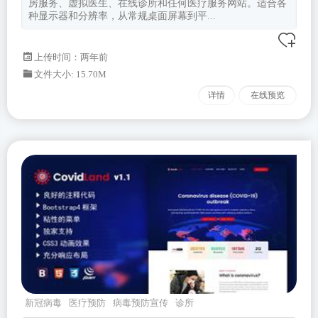
房服务、虚拟医生、在线诊所和任何医疗服务网站。适合各
种显示器和分辨率，从常规桌面屏幕到平...
上传时间：两年前
文件大小: 15.70M
详情
在线预览
新冠病毒
医疗预防
病毒预防宣传
诊所
CovidLand