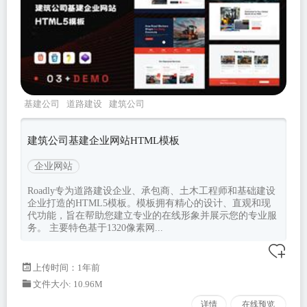
基建公司
道路建设
建筑公司
roadly
Bootstrapv533
建筑公司基建企业网站HTML模板
企业网站
Roadly专为道路建设企业、承包商、土木工程师和基础建设
企业打造的HTML5模板。模板拥有精心的设计、直观和现
代功能，旨在帮助您建立专业的在线形象并展示您的专业服
务。 主要特色基于1320像素网...
上传时间：1年前
文件大小: 10.96M
详情
在线预览