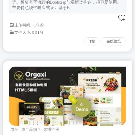
等。模板基于流行的Bootstrap前端框架构造，很容易使用。
主要特色现代响应式设计基于B...
上传时间：1年前
文件大小: 9.91M
详情
在线预览
农场
农产品销售
农业企业
orgaxi
Bootstrapv520