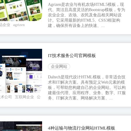
Agrizen是农业与有机农场HTML5模板，现
代、简洁且高度灵活的Bootstrap模板，专为
农业企业、农场、农民及食品相关网站设
计。它采用最新的HTML5、CSS3框架构
品企业
agrizen
建，确保所有设备上的快速、...
IT技术服务公司官网模板
企业网站
Daltech是现代设计HTML模板，非常适合技
术和IT解决方案。具有预定义Web元素的模
板，可帮助您构建自己的企业网站。可以构
建最佳代理、应用程序、业务、数字、IT服
技术公司
互联网企业
公
务、IT解决方案、网络解决方案、...
4种运输与物流行业网站HTML模板