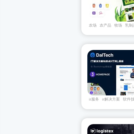
农场
农产品
牧场
乳制
it服务
it解决方案
软件
司官网