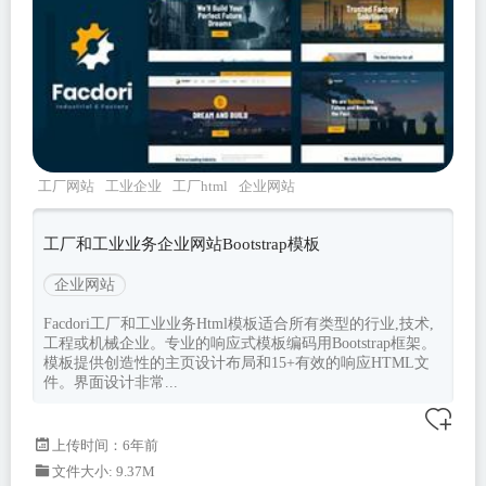
工厂网站
工业企业
工厂html
企业网站
bootstrap
工厂和工业业务企业网站Bootstrap模板
企业网站
Facdori工厂和工业业务Html模板适合所有类型的行业,技术,
工程或机械企业。专业的响应式模板编码用Bootstrap框架。
模板提供创造性的主页设计布局和15+有效的响应HTML文
件。界面设计非常...
上传时间：6年前
文件大小: 9.37M