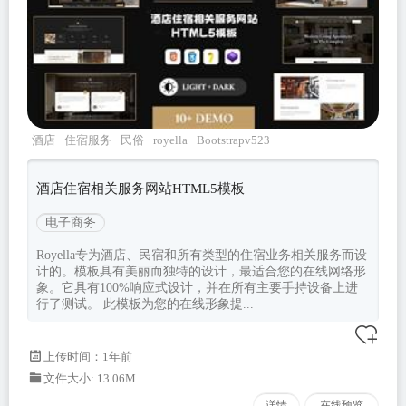
酒店
住宿服务
民俗
royella
Bootstrapv523
酒店住宿相关服务网站HTML5模板
电子商务
Royella专为酒店、民宿和所有类型的住宿业务相关服务而设
计的。模板具有美丽而独特的设计，最适合您的在线网络形
象。它具有100%响应式设计，并在所有主要手持设备上进
行了测试。 此模板为您的在线形象提...
上传时间：1年前
文件大小: 13.06M
详情
在线预览