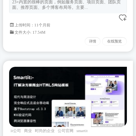
23+内置的很棒的页面，例如服务页面、项目页面、团队页
面、推荐页面、多个博客布局等。主要...
上传时间：11个月前
文件大小: 17.54M
详情
在线预览
it公司
商业
时尚的企业
公司官网
smartit