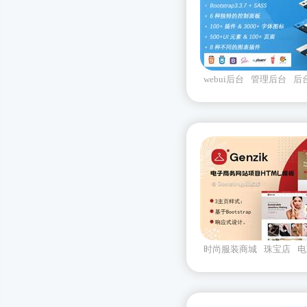
webui后台
管理后台
后
面
竖向导航后台
时尚服装商城
珠宝店
电
genzik
Bootstrapv502