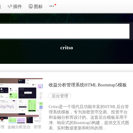
板
插件
图标
critso
收益分析管理系统HTML Bootstrap5模板
后台管理
Critso是一个现代且功能丰富的HTML后台管
理系统模板，专为加密货币交易、投资平台
和金融分析而设计的。这套后台模板采用干
净、响应式的Bootstrap5构建，提供交互式图
管理
金融分析后台
管理
表、实时数据更新和时尚的用...