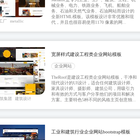
械业务、电力、铁路业务、飞机、船舶业
务、石油和天然气业务、石油网站而设计的
全新HTML模板。该模板设计非常优雅和现
工厂
metallic
代，并且也很容易使用1170 像素的网...
宽屏样式建设工程类企业网站模板
企业网站
TheRoof是建设工程类企业网站模板，干净和
现代设计的UI设计，适合任何建筑设计师、
家具设计师、摄影师、建筑公司，用吸引力
和有效的方式与客户分享他们的项目和解决
筑集团
建筑设计
方案。主要特色5种不同的风格主页创意独...
工业和建筑行业企业网站bootstrap模板