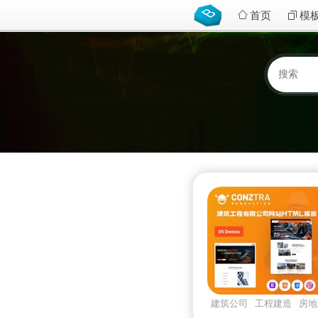
首页
模
建筑公司
工程建造
房地
conztra
Bootstrapv532