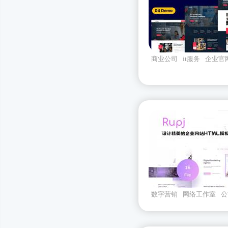
商业公司
it服务
企业官
biztek
Bootstrapv530
数字营销
网络工作室
公