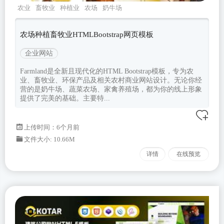
农业
畜牧业
种植业
农场
奶牛场
农场种植畜牧业HTMLBootstrap网页模板
企业网站
Farmland是全新且现代化的HTML Bootstrap模板，专为农
业、畜牧业、环保产品及相关农村商业网站设计。无论你经
营的是奶牛场、蔬菜农场、家禽养殖场，都为你的线上形象
提供了完美的基础。主要特...
上传时间：6个月前
文件大小: 10.66M
详情
在线预览