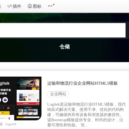
板
插件
图标
仓储
运输和物流行业企业网站HTML5模板
企业网站
Logitek是运输和物流行业HTML5模板，现代
响应式解决方案。使用干净、优化的代码构
建，可确保跨所有设备和浏览器的兼容性。
该Bootstrap模板提供专业、时尚的设计，注
储
logitek
重可用性和性能。 凭...