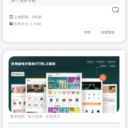
多个场景卡通。
上传时间：6年前
文件大小: 1.16M
详情
在线预览
极简电商
电子商务
在线商店
omerce
Bootstrapv537