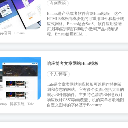
有创意的
Emaus是产品或者软件官网Html模板，这个
HTML5模板由模块化的可重用组件和基于响
应式网格。Emaus适合SaaS、软件应用登陆
页,移动应用程序和电子/数码产品/视频课
app官网
Emaus
程。Emaus使用BEM,...
响应博客文章网站Html模板
个人/博客
Tale是文章类网站响应模板可以用作特别策
划和杂志的网站。它有多个页面,包括大量的
演示和外部插件。主要特色清洁和创意设计
响应设计CSS3动画覆盖手机的菜单谷歌地图
strap
博客系统
Tale
自定义图标的字体基于Bootstrap...