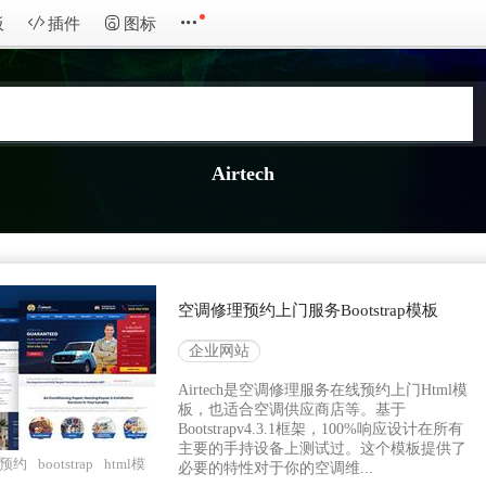
板
插件
图标
Airtech
空调修理预约上门服务Bootstrap模板
企业网站
Airtech是空调修理服务在线预约上门Html模
板，也适合空调供应商店等。基于
Bootstrapv4.3.1框架，100%响应设计在所有
主要的手持设备上测试过。这个模板提供了
预约
bootstrap
html模
必要的特性对于你的空调维...