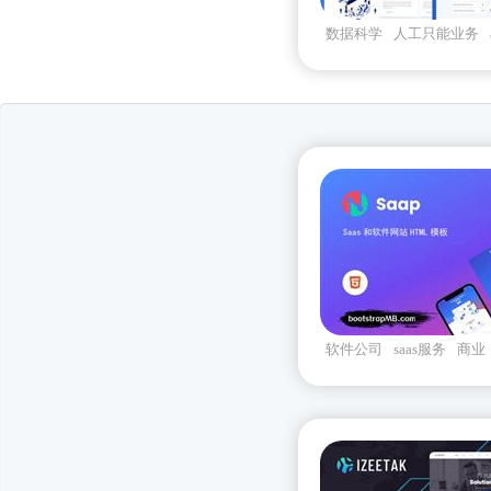
数据科学
人工只能业务
插画样式
软件公司
saas服务
商业
bootstrap