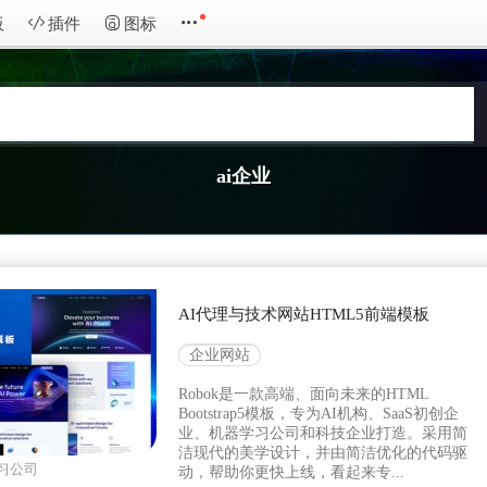
板
插件
图标
ai企业
AI代理与技术网站HTML5前端模板
企业网站
Robok是一款高端、面向未来的HTML
Bootstrap5模板，专为AI机构、SaaS初创企
业、机器学习公司和科技企业打造。采用简
洁现代的美学设计，并由简洁优化的代码驱
习公司
动，帮助你更快上线，看起来专...