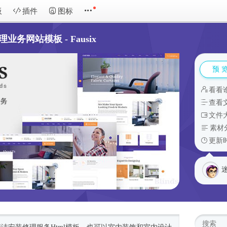
板
插件
图标
修理业务网站模板 - Fausix
预 
看看
查看
文件大
素材
更新时