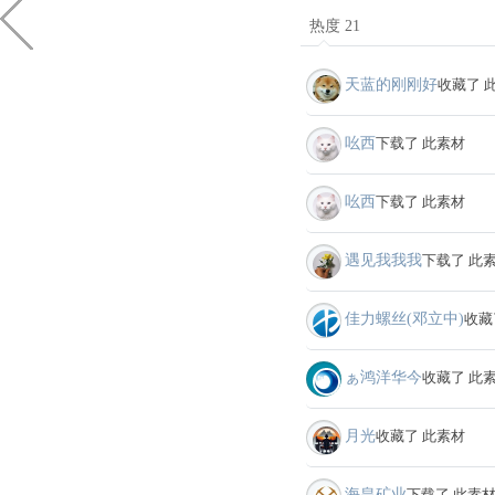
热度 21
天蓝的刚刚好
收藏了 
吆西
下载了 此素材
吆西
下载了 此素材
遇见我我我
下载了 此
佳力螺丝(邓立中)
收藏
ぁ鸿洋华今
收藏了 此
月光
收藏了 此素材
海皇矿业
下载了 此素