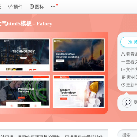
板
插件
图标
ml5模板 - Fatory
预 
看看
查看
文件大
素材
更新时
我