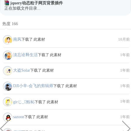
jquery动态粒子网页背景插件
正在加载文件目录...
热度 166
南风
下载了 此素材
10月前
淡忘诠释生活
下载了 此素材
1年前
大盗Solar
下载了 此素材
1年前
DJI小辛-会飞的剪辑师
下载了 此素材
1年前
1年前
girじ_鮟杺
下载了 此素材
sazoon
下载了 此素材
1年前