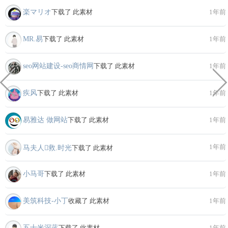
楽マリオ
下载了 此素材
1年前
MR.易
下载了 此素材
1年前
seo网站建设-seo商情网
下载了 此素材
1年前
疾风
下载了 此素材
1年前
易雅达 做网站
下载了 此素材
1年前
1年前
马夫人救.时光
下载了 此素材
小马哥
下载了 此素材
1年前
美筑科技-小丁
收藏了 此素材
1年前
五十米深蓝
下载了 此素材
1年前