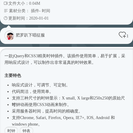
文件大小：0.04M
素材分类：
插件
-
时间
更新时间：2020-01-01
肥罗趴下唱征服
1
一款jQuery和CSS3精美时钟插件。该插件使用简单，易于扩展，采
用
响应式
设计，可以制作出非常逼真的时钟效果。
主要特色
响应式
设计，可调节、可定制。
代码简洁，使用简单。
支持三种尺寸的时钟显示：X small, X large和250x250的原始尺
寸。
时钟动画使用CSS3动画来制作。
采用服务器时间，提高时间的精确度。
支持Chrome, Safari, Firefox, Opera, IE7+, IOS, Android 和
windows phone。
时钟
钟表