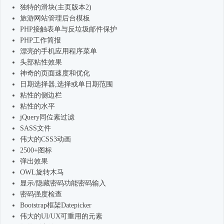
独特的滑块(主页版本2)
旅游网站管理
后台模板
PHP接触表单与反垃圾邮件保护
PHP工作简报
漂亮的手机应用程序菜单
头部粘性效果
神奇的页面速度和优化
日期选择器,选择或单日期范围
粘性的侧边栏
粘性的水平
jQuery同位素过滤
SASS文件
伟大的CSS3动画
2500+图标
弹出效果
OWL旋转木马
显示/隐藏密码功能密码输入
密码强度检查
Bootstrap框架
Datepicker
伟大的UI/UX可重用的元素