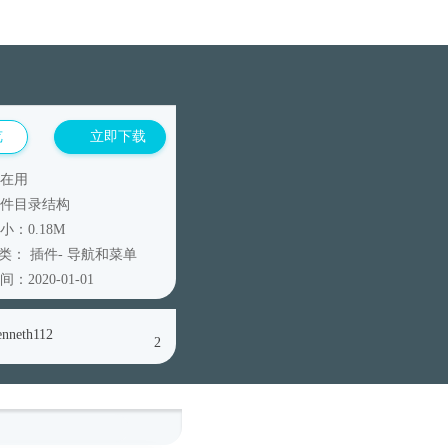
览
立即下载
在用
件目录结构
小：0.18M
分类：
插件
-
导航和菜单
：2020-01-01
enneth112
2