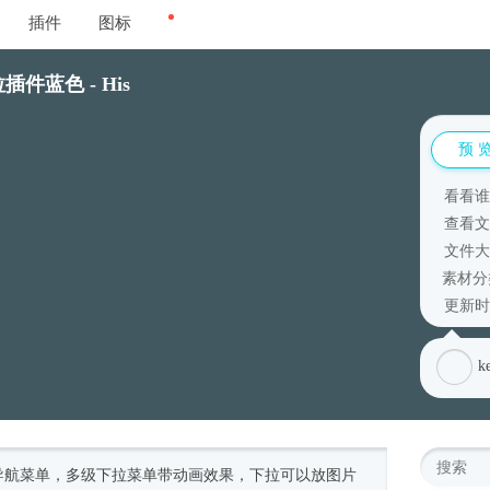
插件
图标
插件蓝色 - His
预 
看看谁
查看文
文件大
素材
更新时间
k
网站导航菜单，多级下拉菜单带动画效果，下拉可以放图片