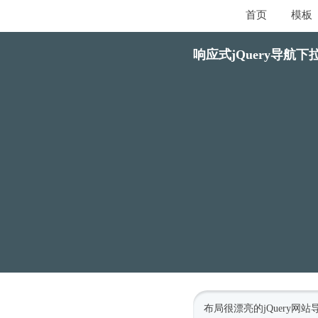
首页
模板
响应式jQuery导航下拉
布局很漂亮的jQuery