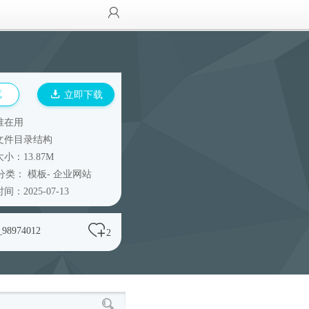
览
立即下载
谁在用
文件目录结构
小：13.87M
分类：
模板
-
企业网站
间：2025-07-13
_98974012
2