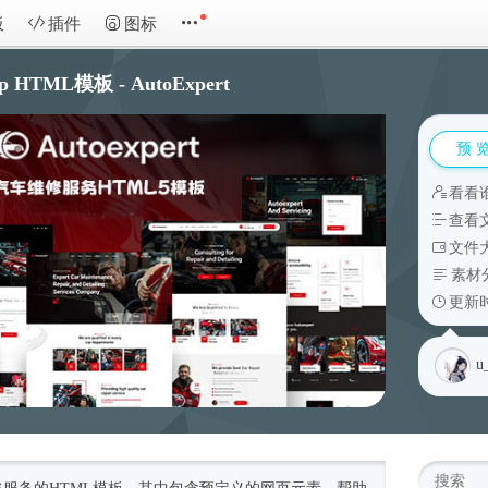
板
插件
图标
 HTML模板 - AutoExpert
预 
看看
查看
文件大
素材
更新时
u