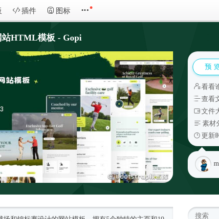
板
插件
图标
TML模板 - Gopi
预 
看看
查看
文件大
素材
更新时
m