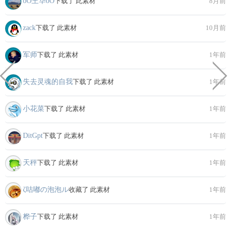
oО王华oО
下载了 此素材
8月前
zack
下载了 此素材
10月前
军师
下载了 此素材
1年前
失去灵魂的自我
下载了 此素材
1年前
小花菜
下载了 此素材
1年前
DitGpt
下载了 此素材
1年前
天秤
下载了 此素材
1年前
ζ咕嘟の泡泡ル
收藏了 此素材
1年前
桦子
下载了 此素材
1年前