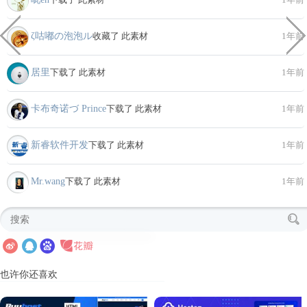
ζ咕嘟の泡泡ル
收藏了 此素材
1年前
居里
下载了 此素材
1年前
卡布奇诺づ Prince
下载了 此素材
1年前
新睿软件开发
下载了 此素材
1年前
Mr.wang
下载了 此素材
1年前
也许你还喜欢