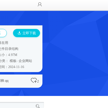
览
立即下载
谁在用
文件目录结构
小：4.97M
分类：
模板
-
企业网站
间：2024-11-16
帅.qq
2