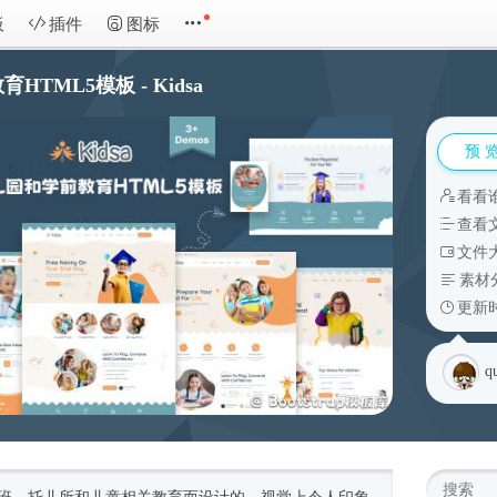
板
插件
图标
TML5模板 - Kidsa
预 
看看
查看
文件大
素材
更新时
q