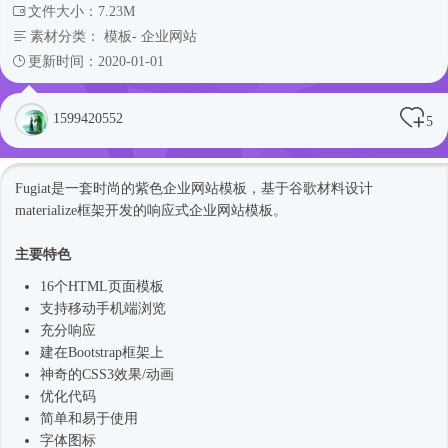
文件大小：7.23M
素材分类：
模板
-
企业网站
更新时间：2020-01-01
1599420552
5
Fugiat是一套
时尚
的
紫色
企业
网站模板
，基于谷歌材料设计
materialize框架开发的
响应式
企业
网站模板
。
主要特色
16个HTML页面模板
支持移动手机端浏览
充分响应
建在
Bootstrap框架
上
神奇的CSS3效果/动画
优化代码
简单和易于使用
字体图标