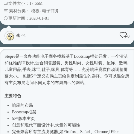
文件大小：17.66M
素材分类：
模板
-
电子商务
更新时间：2020-01-01
魂 ペ
0
Stepre是一套多功能电子商务模板基于
Bootstrap框架
开发，一个清洁
和优雅的UI设计,适合销售服装、男性
时尚
、女性时装、配饰、数码,
儿童用品,手表,珠宝,鞋子,家具,体育等……充分响应宽度自动调整屏
幕大小。 包括5个定义布局主页给你定制最佳的选择。你可以混合所
有主页布局之间不同元素的布局自己的网站。
主要特色
响应的布局
Bootstrap框架
5种版本主页
创意和现代平面设计中,大量的可能性
完全兼容所有主流浏览器,如Firefox、Safari、Chrome,IE9 +