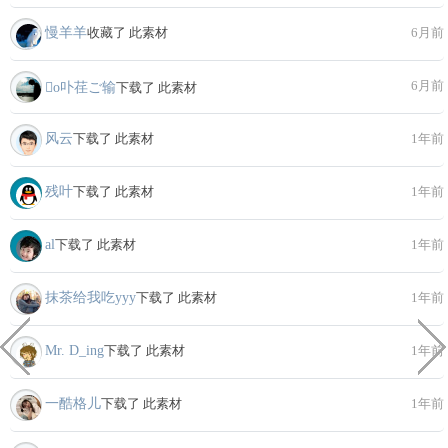
慢羊羊
收藏了 此素材
6月前
6月前
o卟荏ご输
下载了 此素材
风云
下载了 此素材
1年前
残叶
下载了 此素材
1年前
al
下载了 此素材
1年前
抹茶给我吃yyy
下载了 此素材
1年前
Mr. D_ing
下载了 此素材
1年前
一酷格儿
下载了 此素材
1年前