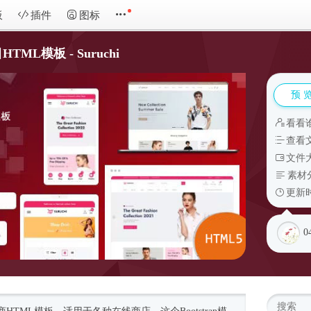
板
插件
图标
L模板 - Suruchi
预 
看看
查看
文件大
素材
更新时
0