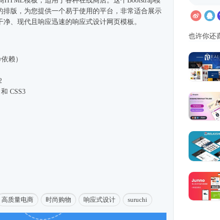
商
HTML模板
，适用于各种在线商店。这个Bootstrap模
的排版，为您提供一个易于使用的平台，非常适合展示
干净、现代且响应迅速的
响应式
设计
网页模板
。
也许你还
ery依赖）
2
和 CSS3
高质量电商
时尚购物
响应式设计
suruchi