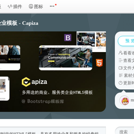
板
插件
图标
板 - Capiza
预 
看看
查看
文件大
素材
更新时
m