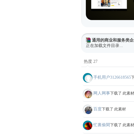
通用的商业和服务类企
正在加载文件目录...
热度 27
手机用户3126618565
网人网事
下载了 此素
百度
下载了 此素材
忙裏偷閑
下载了 此素