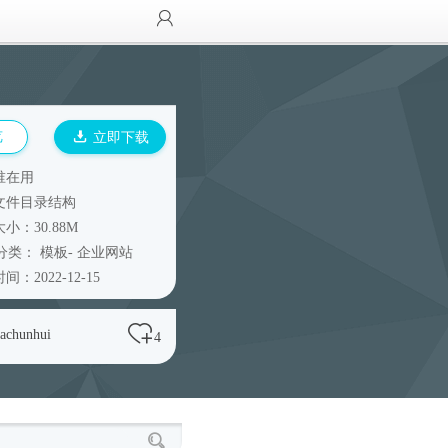
览
立即下载
谁在用
文件目录结构
小：30.88M
分类：
模板
-
企业网站
间：2022-12-15
achunhui
4