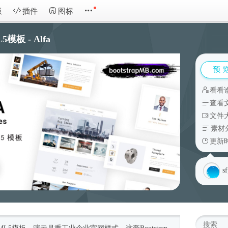
板
插件
图标
板 - Alfa
预 
看看
查看
文件大
素材
更新时
s