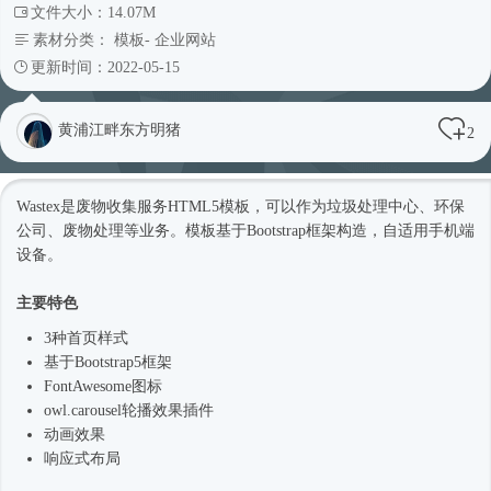
文件大小：14.07M
素材分类：
模板
-
企业网站
更新时间：2022-05-15
黄浦江畔东方明猪
2
Wastex是废物收集服务
HTML5模板
，可以作为垃圾处理中心、环保
公司、废物处理等业务。模板基于
Bootstrap框架
构造，自适用手机端
设备。
主要特色
3种首页样式
基于
Bootstrap5
框架
FontAwesome图标
owl.carousel轮播效果插件
动画效果
响应式
布局