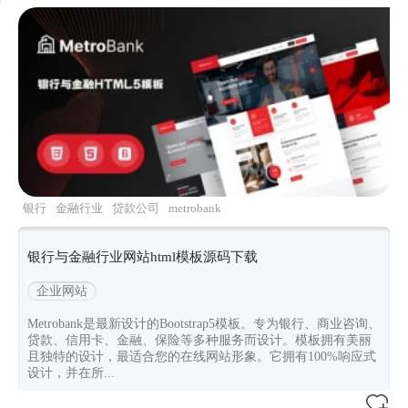
§枫の笛§
下载了
管理后台网页模板HTML5源码
5小时前
Action
下载了
出国移民签证服务HTML5模板
5小时前
Action
下载了
移民与签证咨询HTML Bootstrap模板
5小时前
先生
下载了
银行与金融行业网站html模板源码下载
6小时前
※跳跳の爸爸※
下载了
Next.js15后台管理系统框架模板
两小时前
Jason
下载了
女士服装品牌电商网站HTML5模板
4小时前
James,
下载了
私人飞机与航空服务HTML5模板
3小时前
银行
金融行业
贷款公司
metrobank
青阳
加入了
Bootstrap模板库
两小时前
银行与金融行业网站html模板源码下载
ID782562
加入了
Bootstrap模板库
两小时前
企业网站
ID782562
下载了
three.js实现动态光斑背景效果
两小时前
BlackDemon
加入了
Bootstrap模板库
两小时前
Metrobank是最新设计的Bootstrap5模板。专为银行、商业咨询、
贷款、信用卡、金融、保险等多种服务而设计。模板拥有美丽
且独特的设计，最适合您的在线网站形象。它拥有100%响应式
设计，并在所...