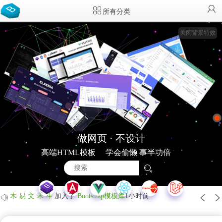
所有分类
关闭背景特效
用户7850615123
加入了
Bootstrap模板库
13分钟前
归屿
加入了
Bootstrap模板库
38分钟前
晓傅同学
加入了
Bootstrap模板库
48分钟前
ID782562
下载了
一大堆鼠标悬停CSS动态特效
1小时前
做网页 · 不设计
ID782562
下载了
黏糊糊的液体JavaScript动态特效
1小时前
高端HTML模板
学会偷懒 事半功倍
追风少年
加入了
Bootstrap模板库
1小时前
小心隙间～～
加入了
Bootstrap模板库
1小时前
木 易 文 禾 斗
加入了
Bootstrap模板库
1小时前
夏澈
加入了
Bootstrap模板库
54分钟前